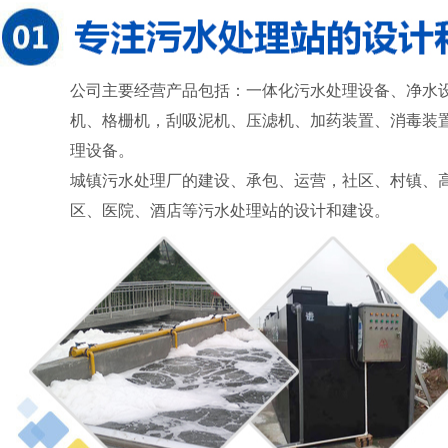
公司主要经营产品包括：一体化污水处理设备、净水
机、格栅机，刮吸泥机、压滤机、加药装置、消毒装
理设备。
城镇污水处理厂的建设、承包、运营，社区、村镇、
区、医院、酒店等污水处理站的设计和建设。