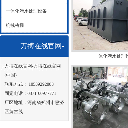
一体化污水处理设备
机械格栅
万搏在线官网-
一体化污水处理
万搏在线官网-万搏在线官网
万搏在线官网(中国)
(中国)
联系方式： 18539292888
固定电话：0371-60977771
厂区地址：河南省郑州市惠济
区黄古线