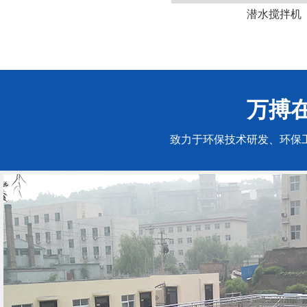
潜水搅拌机
万搏在
致力于环保技术研发、环保