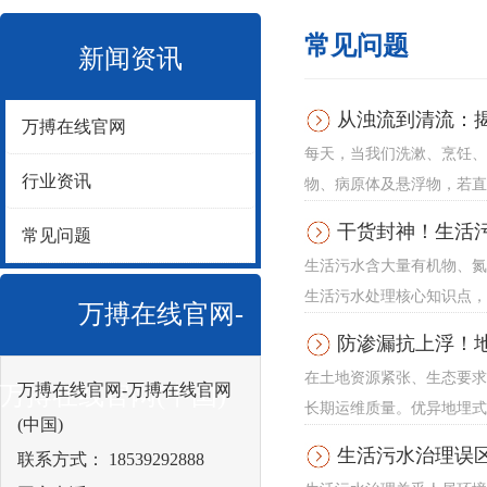
常见问题
新闻资讯
从浊流到清流：揭
万搏在线官网
每天，当我们洗漱、烹饪、
行业资讯
物、病原体及悬浮物，若直
干货封神！生活污
常见问题
生活污水含大量有机物、氮
生活污水处理核心知识点，
万搏在线官网-
防渗漏抗上浮！
在土地资源紧张、生态要求
万搏在线官网-万搏在线官网
万搏在线官网(中国)
长期运维质量。优异地埋式
(中国)
生活污水治理误区
联系方式： 18539292888