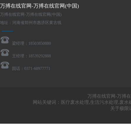
万搏在线官网-万搏在线官网(中国)
万搏在线官网-万搏在线官网(中国)
地址：河南省郑州市惠济区黄古线
梁经理：18503850880
王经理：18539292888
固话：0371-60977771
万搏在线官网-万搏在线
网站关键词：医疗废水处理,生活污水处理,废水
关于极限